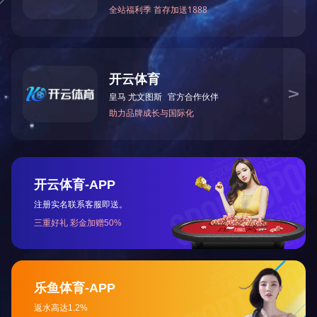
陕西楼观台道温泉酒店（630KW机电一体化全自动电热
共50