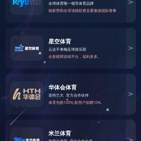
第四军医大学口腔医院（0.22T电蒸汽锅炉）