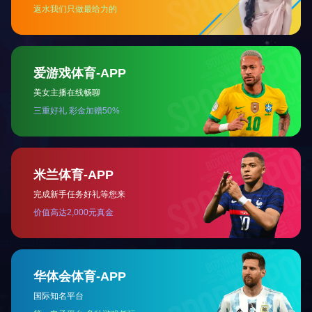
关于我们
公司简介
工厂风貌
仓库一角
13384911237
荣誉资质
网站地图
|
RSS
|
XML
| Copyright © OD网页版 版权所有
备案号：
陕ICP备19012720号-2
技术支持：