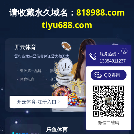
OD网页版
专业电锅炉制造商
诚招 各地代理 现
X
服务热线：
13384911237
首页
电锅炉
成功案例
QQ咨询
微信二维码