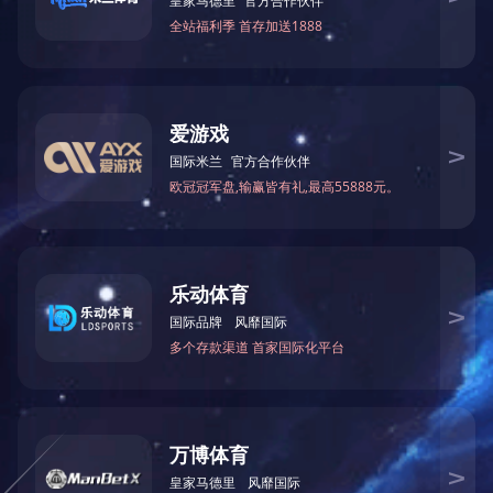
蒲城电力局（315KW分体式电锅炉）两台