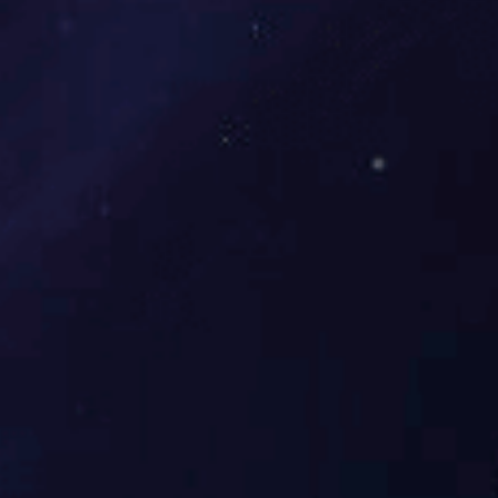
型式：炉体与电控柜为机电一体化立式组合设计。
用途：适用于机关、学校、中小型饭店、宾馆、旅社、餐饮
性能：
1、采用新一代荧光电脑控制器，锅炉全自动运行。宽大液
热均匀，加热效果好。外罩专用钢管，有效防止水垢干扰，延长
2、电磁阀底部进水，电极棒控制水位，达到连续供水，自动补
和连锁保护，显示故障记录并排除..隐患。;智能步进式加热，
3、内胆经过防锈处理，..水质洁净卫生。
设置机电一体化，体积紧凑，占地空间小，安装、运输方便
无废气、无噪音，环保趋势产品。
结构特点：
机电一体化立式设计，占有空间小。