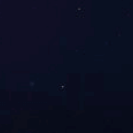
洁净卫生，饮水品质上乘。
采用**保温材料保温，减少热损，热效率≥97%
采用编程控制器和部件，质量稳定，使用寿命长。
操作简便：只需您按一下电钮**全天开水供应真正实现无人
注：本表数据仅供参考，所有数据均以出厂资料为准
没有了