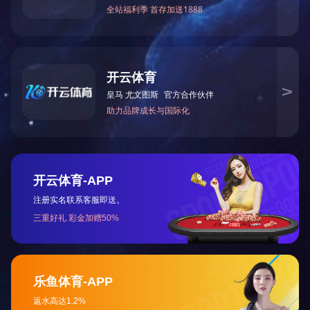
关于我们
公司简介
工厂风貌
仓库一角
13384911237
荣誉资质
网站地图
|
RSS
|
XML
| Copyright © OD网页版 版权所有
备案号：
陕ICP备19012720号-2
技术支持：
动力无限