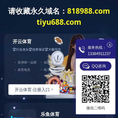
OD网页版
专业电锅炉制造商
诚招 各地代理 现
X
服务热线：
13384911237
首页
电锅炉
成功案例
QQ咨询
微信二维码