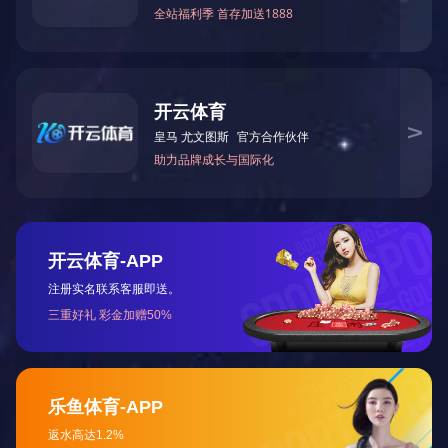
适用于150-200m2的单元套房、商店、饭馆等采暖
性能：
1、陕西OD网页版电锅炉采用封闭式设计，全自动控制
2、温差分段控制设计，经济环保，LED显示屏，利用
定和修改各种调节参数。
3、断电记忆功能：在断电后任意时间内通电，机器能
4、采用创新云加热技术：热转换效率达97%，热利用率..
5、智能防冻系统：系统温度如持续降至5℃时，壁挂炉
6、三重防漏电保护、水电隔离设计、水压保护、全程使
7、故障代码提示：本机具有自检功
能，当机器出现故障
注：本表数据仅供参考，所有数据均以出厂资料为准