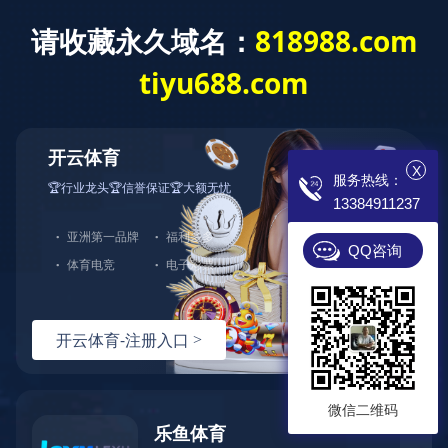
OD网页版
专业电锅炉制造商
诚招 各地代理 现
X
服务热线：
13384911237
首页
电锅炉
成功案例
QQ咨询
微信二维码