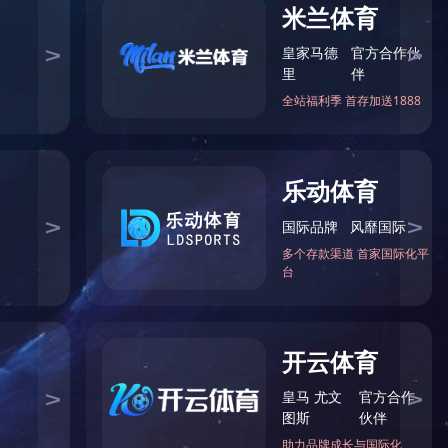
返回
品牌推荐
到：
二维码分享
研，是为了帮助广大消费者选择适合自己的产品。在众
出新品，力求满足不同消费者的需求。消费者在选购时
这些产品不仅在设计上体现了人性化的考量，更注重用