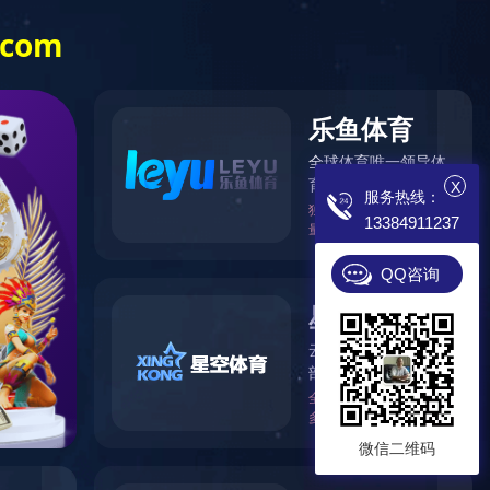
联系电话
13384911237
029-86523897
站地图
X
服务热线：
13384911237
心
新闻资讯
公司简介
QQ咨询
微信二维码