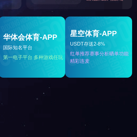
方面。此外，售后服务也是选择产品时需要考虑的一个
市场的了解，选择适合自己的产品。在选择产品时，除
产品。希望每一位消费者都能在市场中找到符合自己需
提升生活便利性：陕西电茶水锅炉的应用前景探讨
燃气锅炉