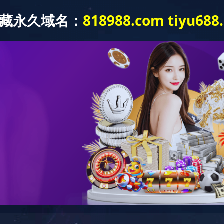
版
代理 现货存储
在线咨询
网
例
蓄热式电锅炉
招商代理
产品中
OD（中国）官方