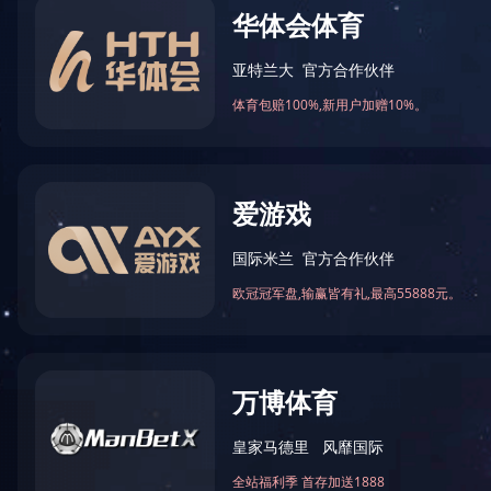
当前位置：
首页
>
新闻资讯
>
其他
新闻资讯
NEWS
企业新闻
现代社
多品牌中，
行业新闻
从市场
应当根据自
常见问答
在众多
时事聚焦
户体验，让
其他