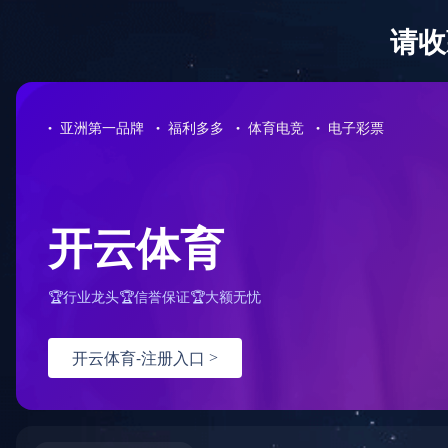
OD网页
专业电锅炉制造商
诚招 各地
首页
电锅炉
成功案