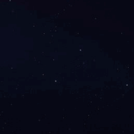
通车
蓄热锅炉
蓄热锅炉
茶水锅炉
蒸汽锅炉
热水锅炉
点击咨询
元官方版网站登录入口
|
乐鱼官方站页面登录入口
|
米兰注册
|
开云网页