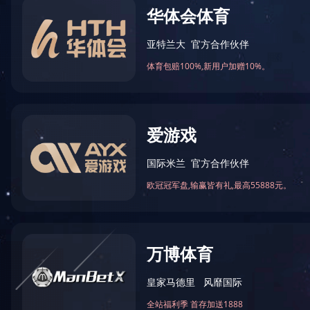
企业新闻
陕西电
行业新闻
大家好
常见问答
在这项
几种有效的
时事聚焦
首先，
燃烧参数和优
其他
其次，
热门推荐
此外，
优化锅炉运
..，
设备，从而