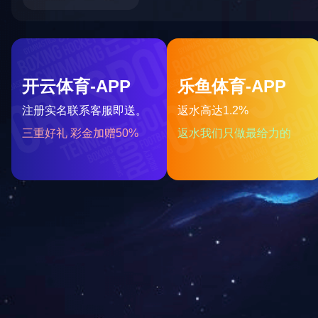
总的来
益。希望我
10KV高压电极热水锅炉（功率：4MW-40MW）
蓄热式电热水锅炉厂家
关于我们
公司简介
工厂风貌