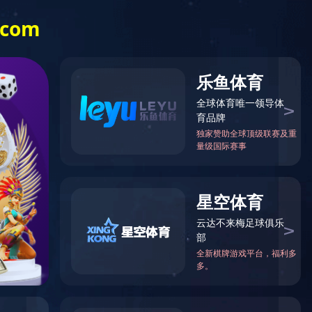
全国联系电话
13384911237
029-86523897
站地图
心
新闻资讯
公司简介
返回
略研究报告
到：
二维码分享