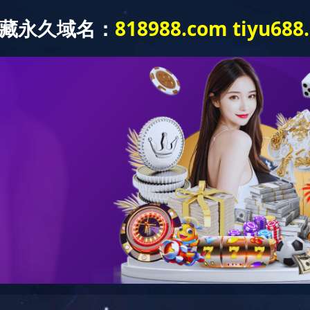
理 现货存储
在线咨询
网
例
蓄热式电锅炉
招商代理
产品中
OD（中国）官方
陕西电蒸汽锅炉的能效优化策
所属分类：其他 发布时间： 2024-06-07 作者：
分享