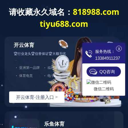
OD网页版
专业电锅炉制造商
诚招 各地代理 现货存
X
服务热线：
13384911237
首页
电锅炉
成功案例
QQ咨询
微信二维码
公司简介
仓库一角