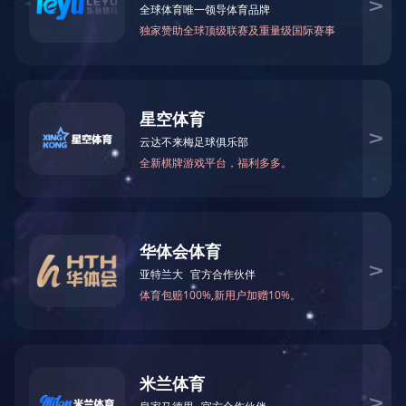
企业新闻
常见问答
其他
江西省召开202
所
为贯彻落实省大气污染防治季度形势分析研判机制，总结20
半年环境空气质量巩固提升，2022年7月4日，省生态环境
员办主任罗盛金出席会议并讲话。
?