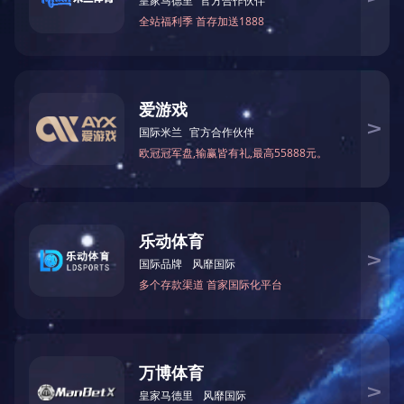
?
会议邀请了来自中国环境科学研究院、省生态气象中心等有关
控、重点行业绩效分级管理等主题作了专题报告并提出具体宝贵
空气质量预测进行了汇报，并提出了管控建议；各设区市、赣
?
会议指出
?
2022年三季度全省平均气温同比偏高，影响省内台风个数
防治压力增大。各地要紧密结合各自工作实际，坚持常态化管
?
会议要求
?
要 宣传贯彻落实近期出台的《关于推动大气污染防治全域全
全行业绩效分级工作，做好摸底、宣传和帮扶工作，助力企业
零污染月”活动，各地要积极谋划、认真参与，力争7月、8月
?
会议强调
?
各地要紧密结合各自工作实际，坚持常态化管控，坚持“一手
胜， 完成全年空气质量持续巩固改善的目标任务。
?