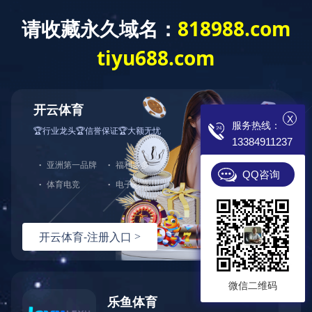
OD网页版
专业电锅炉制造商
诚招 各地代理 现
X
服务热线：
13384911237
首页
电锅炉
成功案例
QQ咨询
微信二维码