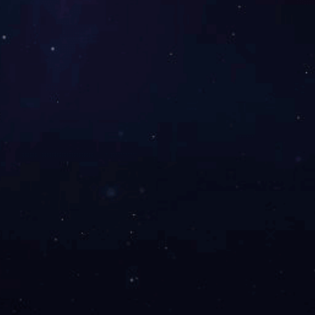
核心产品
新闻中心
直
电锅炉
企业新闻
电
蓄热式电锅炉
行业新闻
电
电热风机组
常见问答
电
真空锅炉
时事聚焦
电
燃气锅炉
其他
电
国）官方网站
|
九游体育(中国)官方网站
|
leyu·乐鱼(中国)体育官方网站
|
开