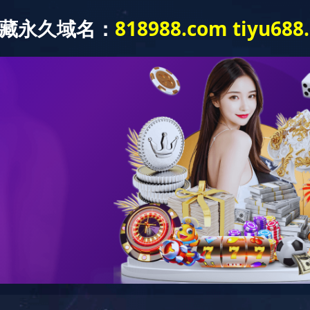
版
代理 现货存储
在线咨询
网
例
蓄热式电锅炉
招商代理
产品中
OD（中国）官方