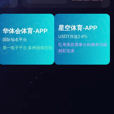
67.5元/吨 中兰环保中标安徽六安叶集生活垃圾填埋场渗滤液处理服务项目