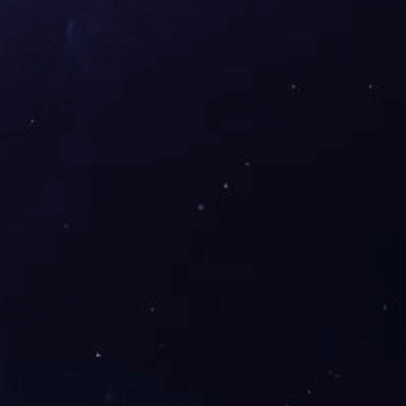
职业健康 管理体系 证书