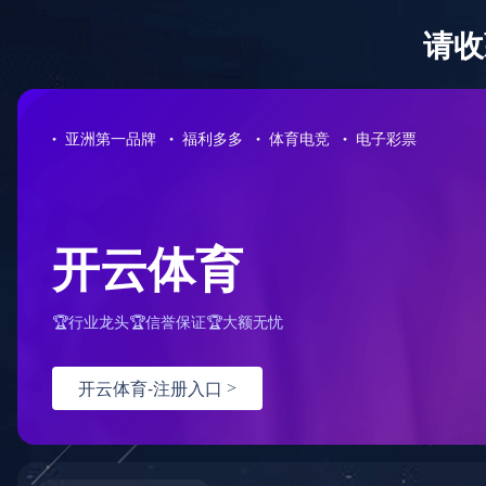
OD网页
专业电锅炉制造商
诚招 各地
首页
电锅炉
成功案