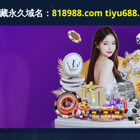
版
代理 现货存储
在线咨询
网
例
蓄热式电锅炉
招商代理
产品中
OD（中国）官方