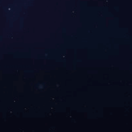
核心产品
新闻中心
直
电锅炉
企业新闻
电
蓄热式电锅炉
行业新闻
电
电热风机组
常见问答
电
真空锅炉
时事聚焦
电
燃气锅炉
其他
电