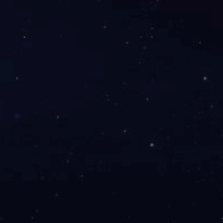
通车
蓄热锅炉
蓄热锅炉
茶水锅炉
蒸汽锅炉
热水锅炉
点击咨询