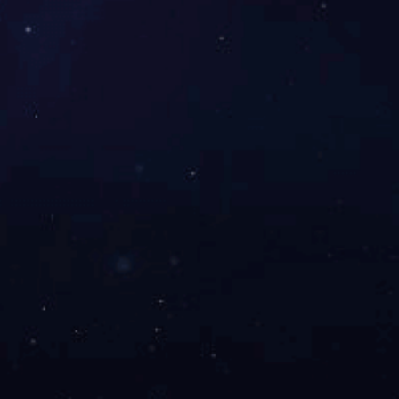
核心产品
新闻中心
直
电锅炉
企业新闻
电
蓄热式电锅炉
行业新闻
电
电热风机组
常见问答
电
真空锅炉
时事聚焦
电
燃气锅炉
其他
电