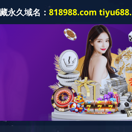
版
代理 现货存储
在线咨询
网
例
蓄热式电锅炉
招商代理
产品中
OD（中国）官方