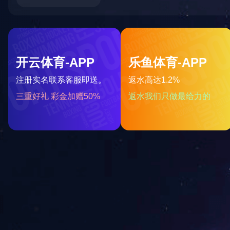
热门推荐
10KV高压电极热水锅炉（功率：4MW-40MW）
蓄热式