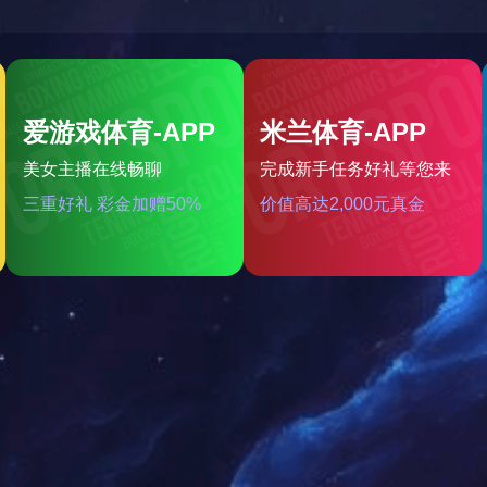
电热水锅炉厂家
燃气锅炉