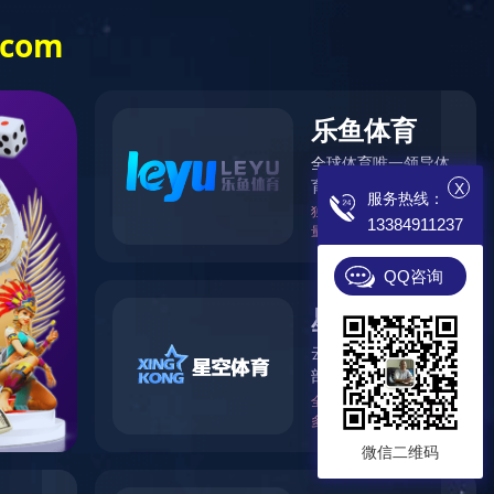
联系电话
13384911237
029-86523897
站地图
X
服务热线：
13384911237
心
新闻资讯
公司简介
QQ咨询
微信二维码